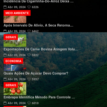
Incidência Da Cigarrinha-Do-Arroz Deixa …
Abr 09, 2024
6326
MEIO AMBIENTE
Após Intervalo De Alívio, A Seca Retorna…
Abr 09, 2024
6462
GERAIS
Exportações De Carne Bovina Atingem Volu…
Abr 09, 2024
5822
ECONOMIA
Quais Ações De Açúcar Devo Comprar?
Abr 09, 2024
5937
GERAIS
Embrapa Identifica Método Para Controle …
Abr 09, 2024
6010