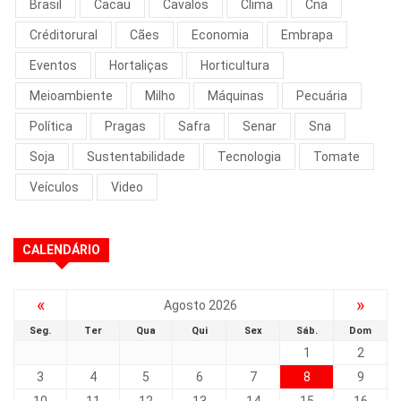
Brasil
Cacau
Cavalos
Clima
Cna
Créditorural
Cães
Economia
Embrapa
Eventos
Hortaliças
Horticultura
Meioambiente
Milho
Máquinas
Pecuária
Política
Pragas
Safra
Senar
Sna
Soja
Sustentabilidade
Tecnologia
Tomate
Veículos
Video
CALENDÁRIO
«
»
Agosto 2026
Seg.
Ter
Qua
Qui
Sex
Sáb.
Dom
1
2
3
4
5
6
7
8
9
10
11
12
13
14
15
16