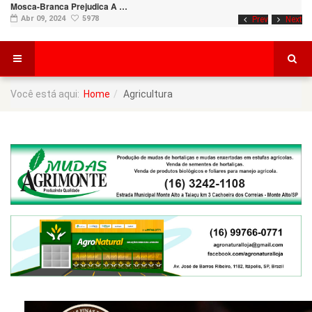
Mosca-Branca Prejudica A …
Abr 09, 2024
5978
Prev
Next
Você está aqui:
Home
Agricultura