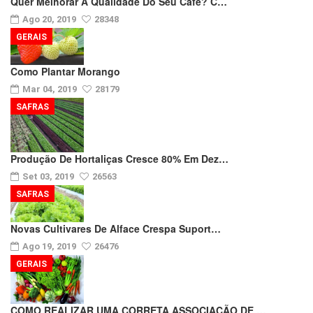
Quer Melhorar A Qualidade Do Seu Café? C…
Ago 20, 2019
28348
GERAIS
Como Plantar Morango
Mar 04, 2019
28179
SAFRAS
Produção De Hortaliças Cresce 80% Em Dez…
Set 03, 2019
26563
SAFRAS
Novas Cultivares De Alface Crespa Suport…
Ago 19, 2019
26476
GERAIS
COMO REALIZAR UMA CORRETA ASSOCIAÇÃO DE …