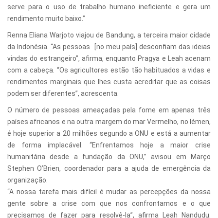
serve para o uso de trabalho humano ineficiente e gera um
rendimento muito baixo.”
Renna Eliana Warjoto viajou de Bandung, a terceira maior cidade
da Indonésia. “As pessoas [no meu país] desconfiam das ideias
vindas do estrangeiro”, afirma, enquanto Pragya e Leah acenam
com a cabeça. “Os agricultores estão tão habituados a vidas e
rendimentos marginais que lhes custa acreditar que as coisas
podem ser diferentes”, acrescenta.
O número de pessoas ameaçadas pela fome em apenas três
países africanos e na outra margem do mar Vermelho, no Iémen,
é hoje superior a 20 milhões segundo a ONU e está a aumentar
de forma implacável. “Enfrentamos hoje a maior crise
humanitária desde a fundação da ONU,” avisou em Março
Stephen O’Brien, coordenador para a ajuda de emergência da
organização.
“A nossa tarefa mais difícil é mudar as percepções da nossa
gente sobre a crise com que nos confrontamos e o que
precisamos de fazer para resolvê-la”, afirma Leah Nandudu.