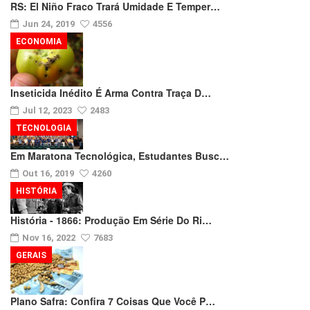
RS: El Niño Fraco Trará Umidade E Temper…
Jun 24, 2019
4556
ECONOMIA
Inseticida Inédito É Arma Contra Traça D…
Jul 12, 2023
2483
TECNOLOGIA
Em Maratona Tecnológica, Estudantes Busc…
Out 16, 2019
4260
HISTÓRIA
História - 1866: Produção Em Série Do Ri…
Nov 16, 2022
7683
GERAIS
Plano Safra: Confira 7 Coisas Que Você P…