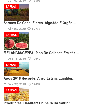
Jan 07, 2019
19906
SAFRAS
Setores De Cana, Flores, Algodão E Orgân…
Abr 02, 2020
19738
SAFRAS
MELANCIA/CEPEA: Pico De Colheita Em Itáp…
Dez 15, 2018
19547
SAFRAS
Após 2018 Recorde, Anec Estima Equilíbri…
Dez 27, 2018
19439
SAFRAS
Produtores Finalizam Colheita Da Safrinh…