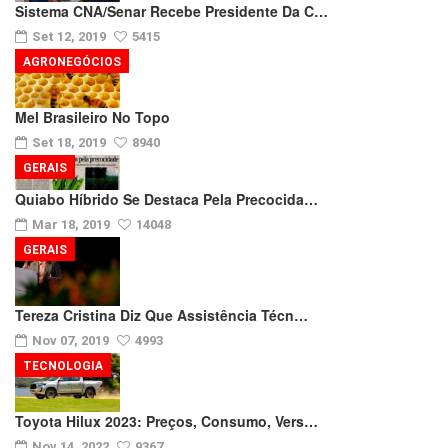
Sistema CNA/Senar Recebe Presidente Da C…
Set 12, 2019
5415
AGRONEGÓCIOS
Mel Brasileiro No Topo
Set 18, 2019
8940
GERAIS
Quiabo Híbrido Se Destaca Pela Precocida…
Mar 18, 2019
14048
GERAIS
Tereza Cristina Diz Que Assistência Técn…
Nov 07, 2019
4993
TECNOLOGIA
Toyota Hilux 2023: Preços, Consumo, Vers…
Nov 14, 2022
9367