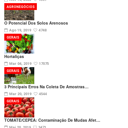
AGRONEGÓCIOS
O Potencial Dos Solos Arenosos
Ago 19, 2019
4748
GERAIS
Hortaliças
Mar 04, 2019
17075
GERAIS
3 Principais Erros Na Coleta De Amostras…
Mar 20, 2019
4544
GERAIS
TOMATE/CEPEA: Contaminação De Mudas Afet…
Mai 20, 2019
3471