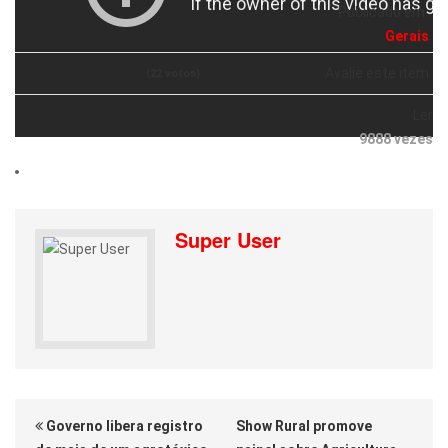
Publicado em
Gerais
Avalie este item
(22 votos)
Ler
9888 vezes
Super User
Governo libera registro
Show Rural promove