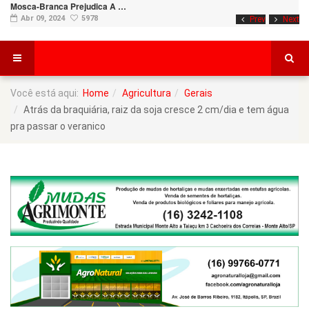
Mosca-Branca Prejudica A …
Abr 09, 2024
5978
Prev
Next
Você está aqui:
Home
Agricultura
Gerais
Atrás da braquiária, raiz da soja cresce 2 cm/dia e tem água
pra passar o veranico