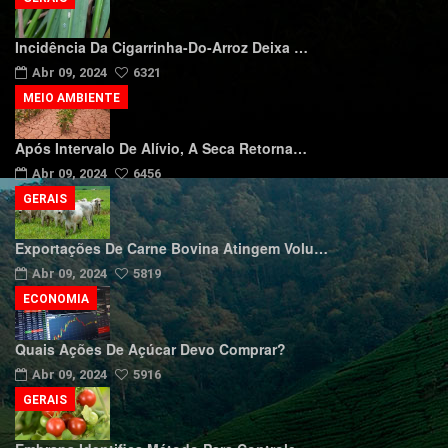
Incidência Da Cigarrinha-Do-Arroz Deixa …
Abr 09, 2024
6321
MEIO AMBIENTE
Após Intervalo De Alívio, A Seca Retorna…
Abr 09, 2024
6456
GERAIS
Exportações De Carne Bovina Atingem Volu…
Abr 09, 2024
5819
ECONOMIA
Quais Ações De Açúcar Devo Comprar?
Abr 09, 2024
5916
GERAIS