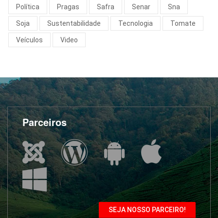
Política
Pragas
Safra
Senar
Sna
Soja
Sustentabilidade
Tecnologia
Tomate
Veículos
Video
Parceiros
SEJA NOSSO PARCEIRO!