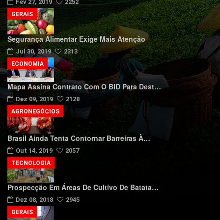
Fev 27, 2019
2252
GERAIS
Segurança Alimentar Exige Mais Atenção
Jul 30, 2019
2313
ECONOMIA
Mapa Assina Contrato Com O BID Para Dest…
Dez 09, 2019
2128
AGRONEGÓCIOS
Brasil Ainda Tenta Contornar Barreiras À…
Out 14, 2019
2057
TECNOLOGIA
Prospecção Em Áreas De Cultivo De Batata…
Dez 08, 2018
2945
GERAIS