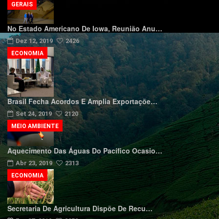
GERAIS
No Estado Americano De Iowa, Reunião Anu…
Dez 12, 2019
2426
ECONOMIA
Brasil Fecha Acordos E Amplia Exportaçõe…
Set 24, 2019
2120
MEIO AMBIENTE
Aquecimento Das Águas Do Pacífico Ocasio…
Abr 23, 2019
2313
ECONOMIA
Secretaria De Agricultura Dispõe De Recu…