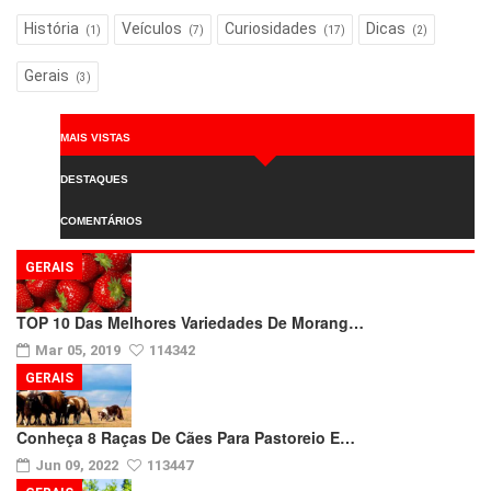
História
Veículos
Curiosidades
Dicas
(1)
(7)
(17)
(2)
Gerais
(3)
MAIS VISTAS
DESTAQUES
COMENTÁRIOS
GERAIS
TOP 10 Das Melhores Variedades De Morang…
Mar 05, 2019
114342
GERAIS
Conheça 8 Raças De Cães Para Pastoreio E…
Jun 09, 2022
113447