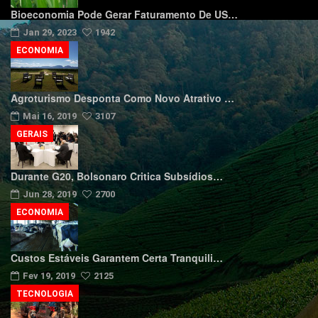
Bioeconomia Pode Gerar Faturamento De US…
Jan 29, 2023
1942
ECONOMIA
Agroturismo Desponta Como Novo Atrativo …
Mai 16, 2019
3107
GERAIS
Durante G20, Bolsonaro Critica Subsídios…
Jun 28, 2019
2700
ECONOMIA
Custos Estáveis Garantem Certa Tranquili…
Fev 19, 2019
2125
TECNOLOGIA