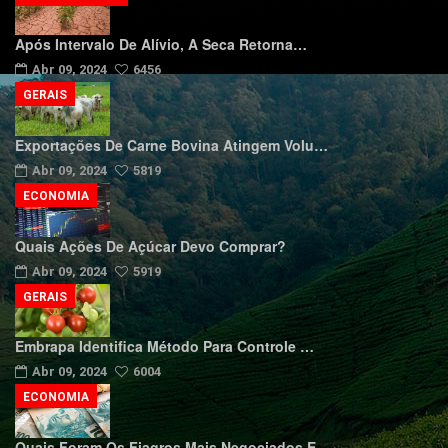
Após Intervalo De Alívio, A Seca Retorna…
Abr 09, 2024
6456
GERAIS
Exportações De Carne Bovina Atingem Volu…
Abr 09, 2024
5819
ECONOMIA
Quais Ações De Açúcar Devo Comprar?
Abr 09, 2024
5919
GERAIS
Embrapa Identifica Método Para Controle …
Abr 09, 2024
6004
ECONOMIA
Quais Foram Os Fiagros Mais Negociados E…