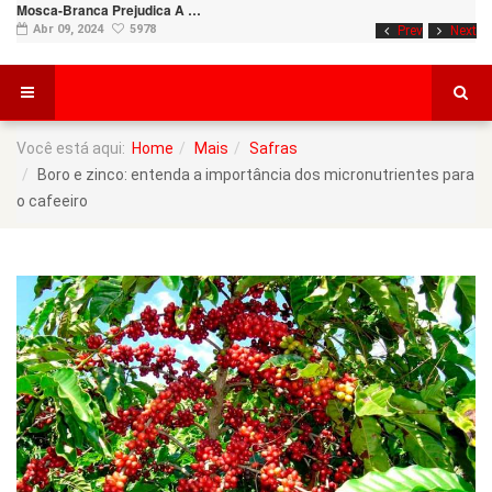
Mosca-Branca Prejudica A …
Abr 09, 2024
5978
Prev
Next
Você está aqui:
Home
Mais
Safras
Boro e zinco: entenda a importância dos micronutrientes para
o cafeeiro