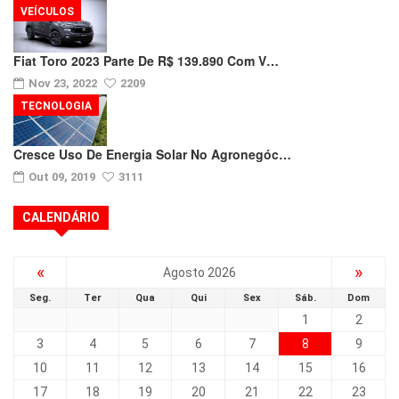
VEÍCULOS
Fiat Toro 2023 Parte De R$ 139.890 Com V…
Nov 23, 2022
2209
TECNOLOGIA
Cresce Uso De Energia Solar No Agronegóc…
Out 09, 2019
3111
CALENDÁRIO
«
»
Agosto 2026
Seg.
Ter
Qua
Qui
Sex
Sáb.
Dom
1
2
3
4
5
6
7
8
9
10
11
12
13
14
15
16
17
18
19
20
21
22
23