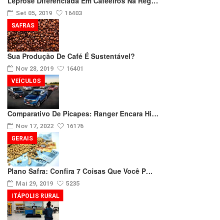
Leprose Diferenciada Em Cafeeiros Na Reg…
Set 05, 2019
16403
SAFRAS
Sua Produção De Café É Sustentável?
Nov 28, 2019
16401
VEÍCULOS
Comparativo De Picapes: Ranger Encara Hi…
Nov 17, 2022
16176
GERAIS
Plano Safra: Confira 7 Coisas Que Você P…
Mai 29, 2019
5235
ITÁPOLIS RURAL