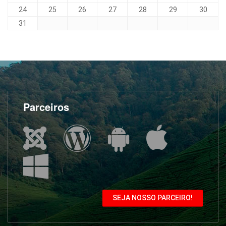
24
25
26
27
28
29
30
31
Parceiros
SEJA NOSSO PARCEIRO!