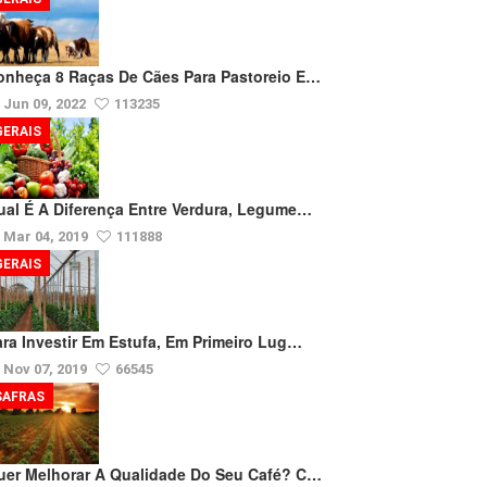
onheça 8 Raças De Cães Para Pastoreio E…
Jun 09, 2022
113235
GERAIS
ual É A Diferença Entre Verdura, Legume…
Mar 04, 2019
111888
GERAIS
ara Investir Em Estufa, Em Primeiro Lug…
Nov 07, 2019
66545
SAFRAS
uer Melhorar A Qualidade Do Seu Café? C…