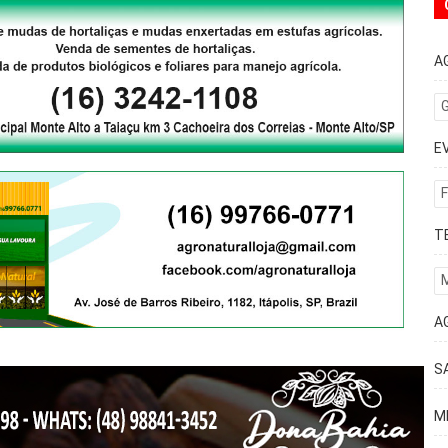
A
G
E
F
T
A
S
M