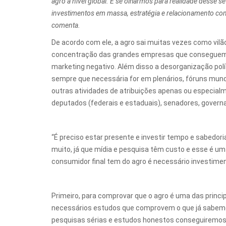
agro a nível global. E se olharmos para realidade desse set
investimentos em massa, estratégia e relacionamento 
comenta.
De acordo com ele, a agro sai muitas vezes como vilã
concentração das grandes empresas que conseguem a
marketing negativo. Além disso a desorganização polí
sempre que necessária for em plenários, fóruns mundi
outras atividades de atribuições apenas ou especial
deputados (federais e estaduais), senadores, governa
“É preciso estar presente e investir tempo e sabedori
muito, já que mídia e pesquisa têm custo e esse é um
consumidor final tem do agro é necessário investim
Primeiro, para comprovar que o agro é uma das princi
necessários estudos que comprovem o que já sabemos
pesquisas sérias e estudos honestos conseguiremos