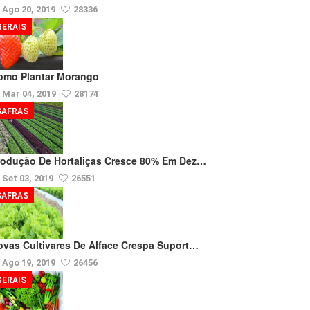
Ago 20, 2019
28336
GERAIS
omo Plantar Morango
Mar 04, 2019
28174
SAFRAS
rodução De Hortaliças Cresce 80% Em Dez…
Set 03, 2019
26551
SAFRAS
ovas Cultivares De Alface Crespa Suport…
Ago 19, 2019
26456
GERAIS