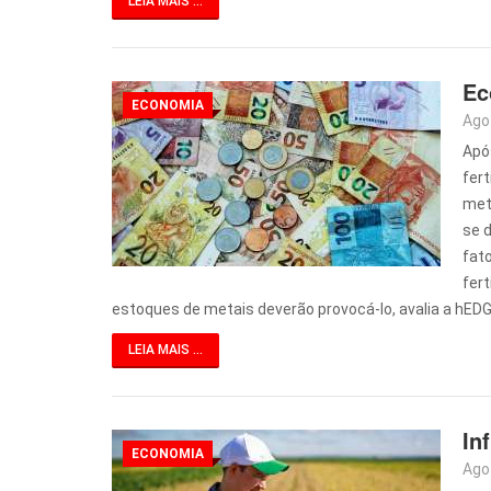
LEIA MAIS ...
Ec
ECONOMIA
Ago
Apó
fer
met
se d
fat
fert
estoques de metais deverão provocá-lo, avalia a hED
LEIA MAIS ...
In
ECONOMIA
Ago