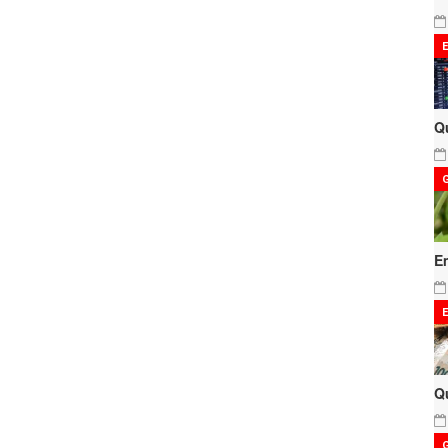
Q
E
Q