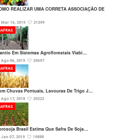
OMO REALIZAR UMA CORRETA ASSOCIAÇÃO DE
Mar 16, 2019
21399
SAFRAS
lantio Em Sistemas Agroflorestais Viabi…
Ago 06, 2019
20697
SAFRAS
om Chuvas Pontuais, Lavouras De Trigo J…
Ago 17, 2018
20222
SAFRAS
prosoja Brasil Estima Que Safra De Soja…
Jan 07, 2019
19888