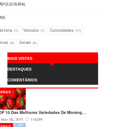
TÁPOLIS RURAL
AIS
istória
Veículos
Curiosidades
(1)
(7)
(17)
Dicas
Gerais
(2)
(3)
MAIS VISTAS
DESTAQUES
COMENTÁRIOS
GERAIS
OP 10 Das Melhores Variedades De Morang…
Mar 05, 2019
114299
GERAIS