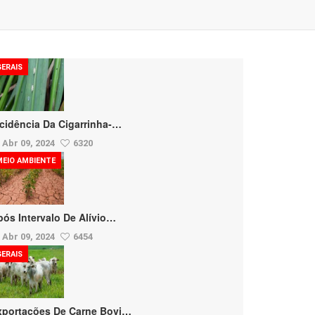
GERAIS
ncidência Da Cigarrinha-…
Abr 09, 2024
6320
MEIO AMBIENTE
pós Intervalo De Alívio…
Abr 09, 2024
6454
GERAIS
xportações De Carne Bovi…