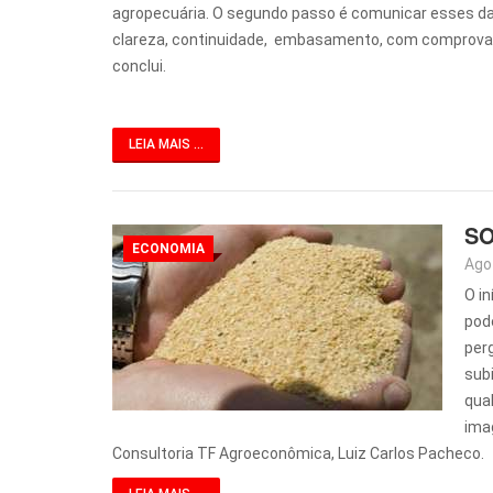
agropecuária. O segundo passo é comunicar esses d
clareza, continuidade, embasamento, com comprovaç
conclui.
LEIA MAIS ...
SO
ECONOMIA
Ago
O i
pod
per
sub
qua
ima
Consultoria TF Agroeconômica, Luiz Carlos Pacheco.