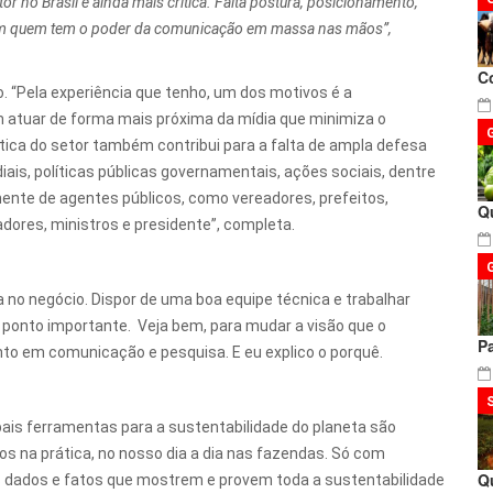
or no Brasil é ainda mais crítica. Falta postura, posicionamento,
com quem tem o poder da comunicação em massa nas mãos”,
C
o. “Pela experiência que tenho, um dos motivos é a
tuar de forma mais próxima da mídia que minimiza o
tica do setor também contribui para a falta de ampla defesa
ais, políticas públicas governamentais, ações sociais, dentre
mente de agentes públicos, como vereadores, prefeitos,
Q
dores, ministros e presidente”, completa.
a no negócio. Dispor de uma boa equipe técnica e trabalhar
 ponto importante. Veja bem, para mudar a visão que o
P
ento em comunicação e pesquisa. E eu explico o porquê.
pais ferramentas para a sustentabilidade do planeta são
 na prática, no nosso dia a dia nas fazendas. Só com
Q
 dados e fatos que mostrem e provem toda a sustentabilidade