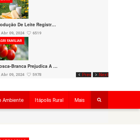
rodução De Leite Registr…
Abr 09, 2024
6519
GRI FAMILIAR
osca-Branca Prejudica A …
Abr 09, 2024
5978
Prev
Next
o Ambiente
Itápolis Rural
Mais