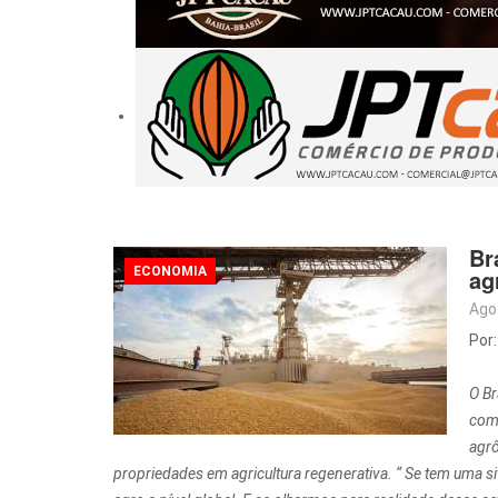
Br
ECONOMIA
ag
Ago
Por
O Br
comu
agrô
propriedades em agricultura regenerativa. “ Se tem uma 