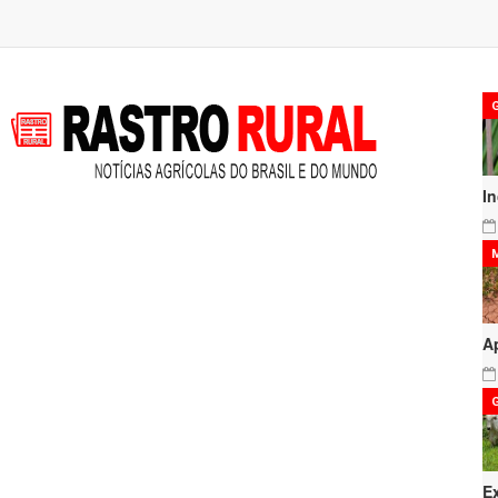
I
A
E