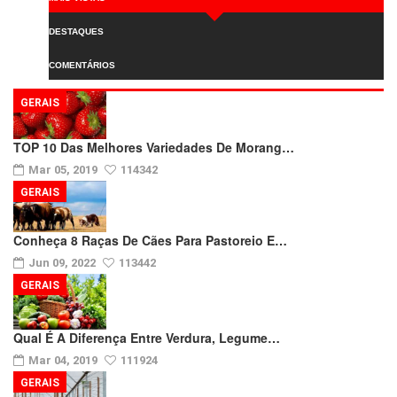
DESTAQUES
COMENTÁRIOS
GERAIS
TOP 10 Das Melhores Variedades De Morang…
Mar 05, 2019
114342
GERAIS
Conheça 8 Raças De Cães Para Pastoreio E…
Jun 09, 2022
113442
GERAIS
Qual É A Diferença Entre Verdura, Legume…
Mar 04, 2019
111924
GERAIS