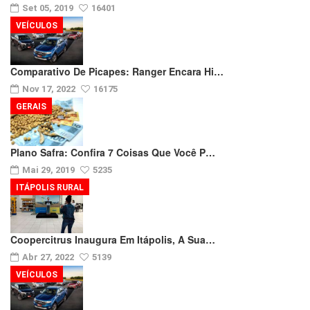
Set 05, 2019
16401
VEÍCULOS
Comparativo De Picapes: Ranger Encara Hi…
Nov 17, 2022
16175
GERAIS
Plano Safra: Confira 7 Coisas Que Você P…
Mai 29, 2019
5235
ITÁPOLIS RURAL
Coopercitrus Inaugura Em Itápolis, A Sua…
Abr 27, 2022
5139
VEÍCULOS