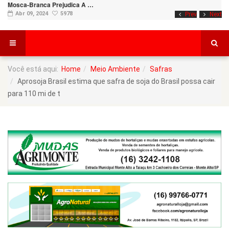
Mosca-Branca Prejudica A …
Abr 09, 2024
5978
Prev
Next
Você está aqui:
Home
Meio Ambiente
Safras
Aprosoja Brasil estima que safra de soja do Brasil possa cair
para 110 mi de t