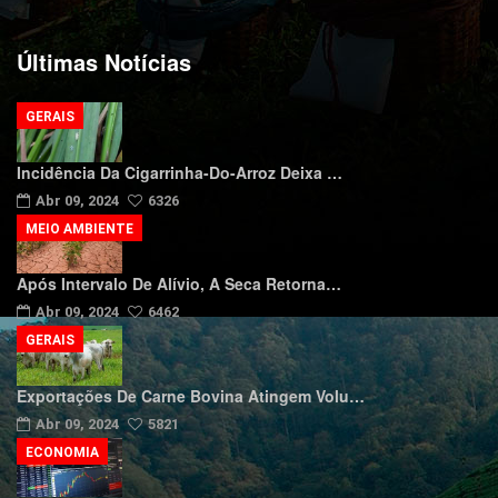
Últimas Notícias
GERAIS
Incidência Da Cigarrinha-Do-Arroz Deixa …
Abr 09, 2024
6326
MEIO AMBIENTE
Após Intervalo De Alívio, A Seca Retorna…
Abr 09, 2024
6462
GERAIS
Exportações De Carne Bovina Atingem Volu…
Abr 09, 2024
5821
ECONOMIA