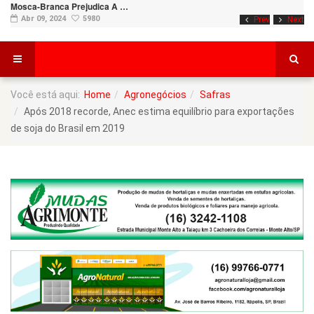
Mosca-Branca Prejudica A …
Abr 09, 2024
5980
Prev
Next
Você está aqui:
Home
Agronegócios
Safras
Após 2018 recorde, Anec estima equilíbrio para exportações
de soja do Brasil em 2019