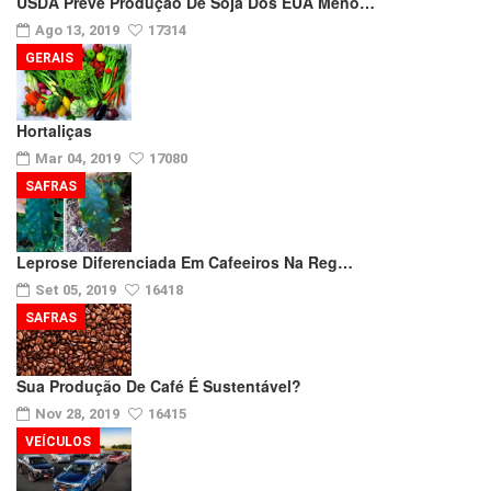
USDA Prevê Produção De Soja Dos EUA Meno…
Ago 13, 2019
17314
GERAIS
Hortaliças
Mar 04, 2019
17080
SAFRAS
Leprose Diferenciada Em Cafeeiros Na Reg…
Set 05, 2019
16418
SAFRAS
Sua Produção De Café É Sustentável?
Nov 28, 2019
16415
VEÍCULOS