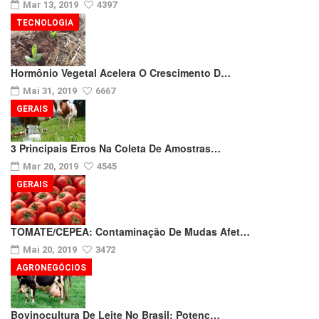
Mar 13, 2019
4397
TECNOLOGIA
Hormônio Vegetal Acelera O Crescimento D…
Mai 31, 2019
6667
GERAIS
3 Principais Erros Na Coleta De Amostras…
Mar 20, 2019
4545
GERAIS
TOMATE/CEPEA: Contaminação De Mudas Afet…
Mai 20, 2019
3472
AGRONEGÓCIOS
Bovinocultura De Leite No Brasil: Potenc…