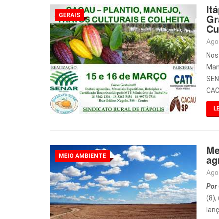
It
GERAIS
Gr
Cu
Ago
Nos
Man
SEN
CAC
LE
Me
MEIO AMBIENTE
ag
Ago
Por 
(8)
lan