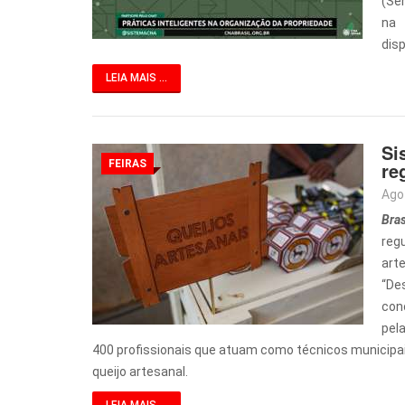
(Sen
na 
dis
LEIA MAIS ...
Si
FEIRAS
re
Ago
Bras
reg
arte
“Des
con
pel
400 profissionais que atuam como técnicos municipais 
queijo artesanal.