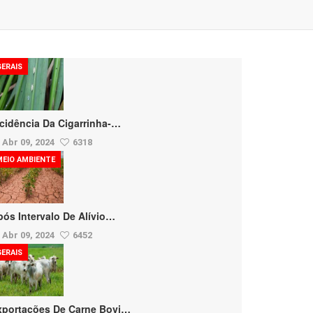
GERAIS
ncidência Da Cigarrinha-…
Abr 09, 2024
6318
MEIO AMBIENTE
pós Intervalo De Alívio…
Abr 09, 2024
6452
GERAIS
xportações De Carne Bovi…