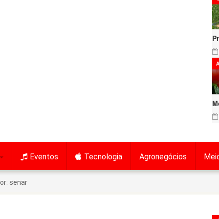
P
A
M
Eventos
Tecnologia
Agronegócios
Mei
or: senar