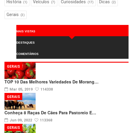
História
Veículos
Curiosidades
Dicas
(1)
(7)
(17)
(2)
Gerais
(3)
MAIS VISTAS
DESTAQUES
COMENTÁRIOS
GERAIS
TOP 10 Das Melhores Variedades De Morang…
Mar 05, 2019
114338
GERAIS
Conheça 8 Raças De Cães Para Pastoreio E…
Jun 09, 2022
113368
GERAIS