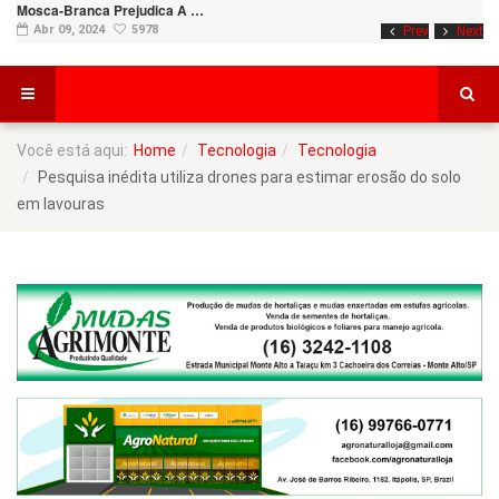
Mosca-Branca Prejudica A …
Abr 09, 2024
5978
Prev
Next
Você está aqui:
Home
Tecnologia
Tecnologia
Pesquisa inédita utiliza drones para estimar erosão do solo
em lavouras