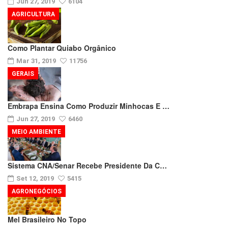
Jun 27, 2019
6104
AGRICULTURA
Como Plantar Quiabo Orgânico
Mar 31, 2019
11756
GERAIS
Embrapa Ensina Como Produzir Minhocas E …
Jun 27, 2019
6460
MEIO AMBIENTE
Sistema CNA/Senar Recebe Presidente Da C…
Set 12, 2019
5415
AGRONEGÓCIOS
Mel Brasileiro No Topo