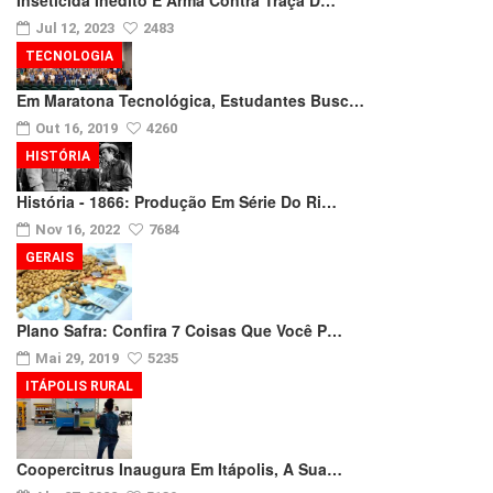
Inseticida Inédito É Arma Contra Traça D…
Jul 12, 2023
2483
TECNOLOGIA
Em Maratona Tecnológica, Estudantes Busc…
Out 16, 2019
4260
HISTÓRIA
História - 1866: Produção Em Série Do Ri…
Nov 16, 2022
7684
GERAIS
Plano Safra: Confira 7 Coisas Que Você P…
Mai 29, 2019
5235
ITÁPOLIS RURAL
Coopercitrus Inaugura Em Itápolis, A Sua…