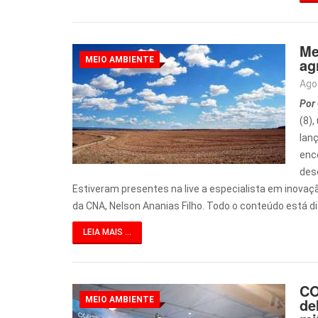
Me
MEIO AMBIENTE
ag
Ago
Por 
(8)
lan
enc
des
Estiveram presentes na live a especialista em inovaç
da CNA, Nelson Ananias Filho. Todo o conteúdo está 
LEIA MAIS ...
CO
MEIO AMBIENTE
de