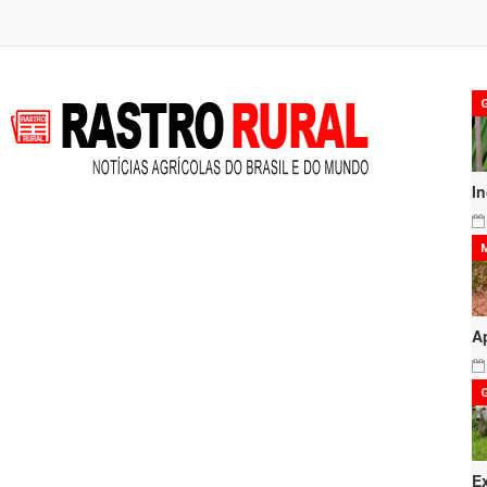
I
A
E