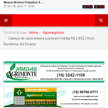
Mosca-Branca Prejudica A …
Abr 09, 2024
5978
Prev
Next
Você está aqui:
Home
Agronegócios
Cabeça de vaca leiteira custa em média R$ 2.832,14 em
Rondônia, diz Emater