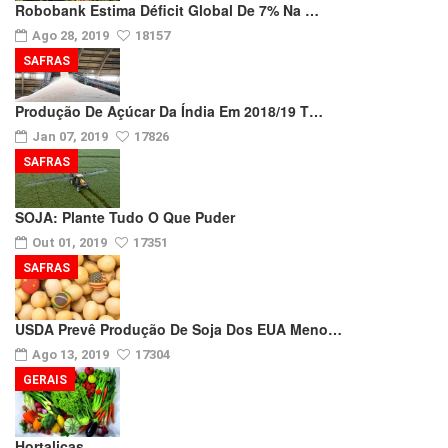
Robobank Estima Déficit Global De 7% Na …
Ago 28, 2019
18157
SAFRAS
Produção De Açúcar Da Índia Em 2018/19 T…
Jan 07, 2019
17826
SAFRAS
SOJA: Plante Tudo O Que Puder
Out 01, 2019
17351
SAFRAS
USDA Prevê Produção De Soja Dos EUA Meno…
Ago 13, 2019
17304
GERAIS
Hortaliças