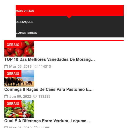
MAIS VISTAS
DESTAQUES
COMENTÁRIOS
GERAIS
TOP 10 Das Melhores Variedades De Morang…
Mar 05, 2019
114313
GERAIS
Conheça 8 Raças De Cães Para Pastoreio E…
Jun 09, 2022
113285
GERAIS
Qual É A Diferença Entre Verdura, Legume…
Mar 04, 2019
111901