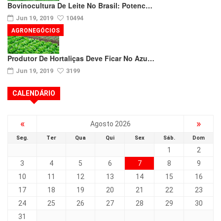
Bovinocultura De Leite No Brasil: Potenc…
Jun 19, 2019
10494
AGRONEGÓCIOS
Produtor De Hortaliças Deve Ficar No Azu…
Jun 19, 2019
3199
CALENDÁRIO
«
»
Agosto 2026
Seg.
Ter
Qua
Qui
Sex
Sáb.
Dom
1
2
3
4
5
6
7
8
9
10
11
12
13
14
15
16
17
18
19
20
21
22
23
24
25
26
27
28
29
30
31