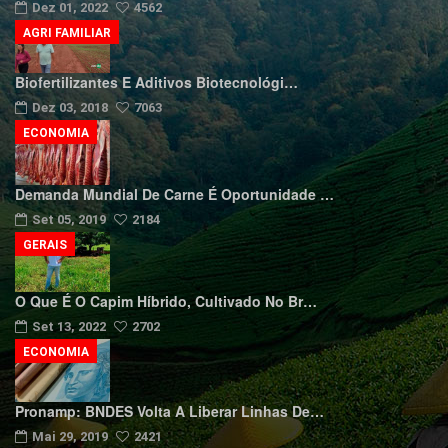
Dez 01, 2022
4562
AGRI FAMILIAR
Biofertilizantes E Aditivos Biotecnológi…
Dez 03, 2018
7063
ECONOMIA
Demanda Mundial De Carne É Oportunidade …
Set 05, 2019
2184
GERAIS
O Que É O Capim Híbrido, Cultivado No Br…
Set 13, 2022
2702
ECONOMIA
Pronamp: BNDES Volta A Liberar Linhas De…
Mai 29, 2019
2421