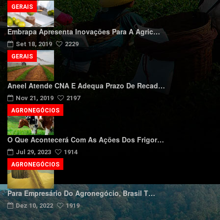
GERAIS
Embrapa Apresenta Inovações Para A Agric…
Set 18, 2019
2229
GERAIS
Aneel Atende CNA E Adequa Prazo De Recad…
Nov 21, 2019
2197
AGRONEGÓCIOS
O Que Acontecerá Com As Ações Dos Frigor…
Jul 29, 2023
1914
AGRONEGÓCIOS
Para Empresário Do Agronegócio, Brasil T…
Dez 10, 2022
1919