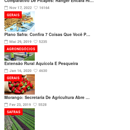
Comparativo De Picapes: Ranger Encara Hi…
Nov 17, 2022
16164
GERAIS
Plano Safra: Confira 7 Coisas Que Você P…
Mai 29, 2019
5235
AGRONEGÓCIOS
Extensão Rural Aquícola E Pesqueira
Jan 16, 2020
4630
GERAIS
Morango: Secretaria De Agricultura Abre …
Fev 23, 2019
5528
SAFRAS