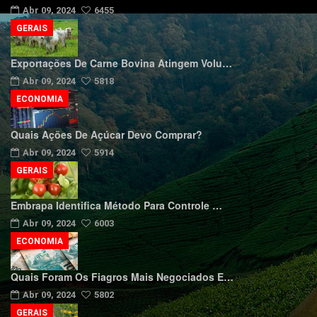
Abr 09, 2024
6455
GERAIS
Exportações De Carne Bovina Atingem Volu…
Abr 09, 2024
5818
ECONOMIA
Quais Ações De Açúcar Devo Comprar?
Abr 09, 2024
5914
GERAIS
Embrapa Identifica Método Para Controle …
Abr 09, 2024
6003
ECONOMIA
Quais Foram Os Fiagros Mais Negociados E…
Abr 09, 2024
5802
GERAIS