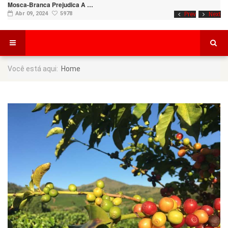
Mosca-Branca Prejudica A …
Abr 09, 2024
5978
Prev
Next
Você está aqui:
Home