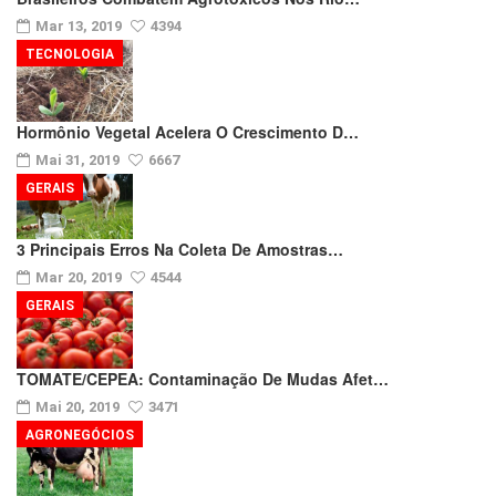
Mar 13, 2019
4394
TECNOLOGIA
Hormônio Vegetal Acelera O Crescimento D…
Mai 31, 2019
6667
GERAIS
3 Principais Erros Na Coleta De Amostras…
Mar 20, 2019
4544
GERAIS
TOMATE/CEPEA: Contaminação De Mudas Afet…
Mai 20, 2019
3471
AGRONEGÓCIOS