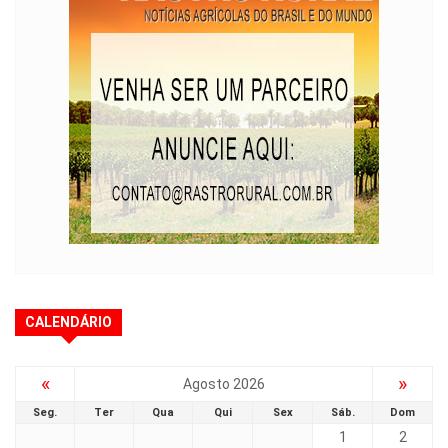
CALENDÁRIO
«
»
Agosto 2026
Seg.
Ter
Qua
Qui
Sex
Sáb.
Dom
1
2