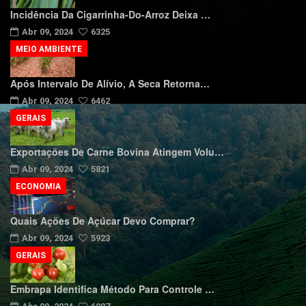
Incidência Da Cigarrinha-Do-Arroz Deixa …
Abr 09, 2024
6325
MEIO AMBIENTE
Após Intervalo De Alívio, A Seca Retorna…
Abr 09, 2024
6462
GERAIS
Exportações De Carne Bovina Atingem Volu…
Abr 09, 2024
5821
ECONOMIA
Quais Ações De Açúcar Devo Comprar?
Abr 09, 2024
5923
GERAIS
Embrapa Identifica Método Para Controle …