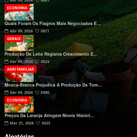
Abr 09, 2024
6007
ECONOMIA
Quais Foram Os Fiagros Mais Negociados E…
Abr 09, 2024
5811
GERAIS
Produção De Leite Registra Crescimento E…
Abr 09, 2024
6523
AGRI FAMILIAR
Mosca-Branca Prejudica A Produção De Tom…
Abr 09, 2024
5980
ECONOMIA
Preços Da Laranja Atingem Níveis Históri…
Mar 21, 2024
5623
Aleatórias