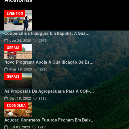
EVENTOS
Coopercitrus Inaugura Em Itápolis, A Sua…
Jan 24, 2020
2935
GERAIS
Novo Programa Apoia A Qualificação De Es…
Mar 19, 2020
2216
GERAIS
As Propostas Da Agropecuária Para A COP-…
Out 18, 2022
1915
ECONOMIA
Açúcar: Contratos Futuros Fecham Em Baix…
Jul 07, 2023
1917