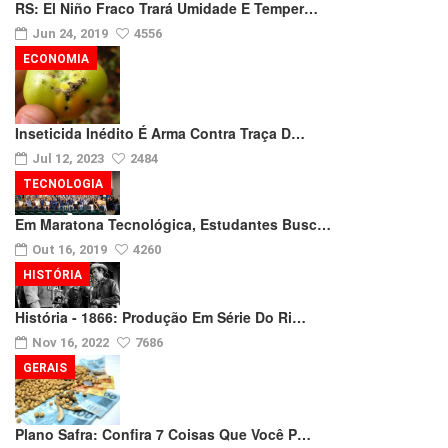
RS: El Niño Fraco Trará Umidade E Temper…
Jun 24, 2019
4556
ECONOMIA
Inseticida Inédito É Arma Contra Traça D…
Jul 12, 2023
2484
TECNOLOGIA
Em Maratona Tecnológica, Estudantes Busc…
Out 16, 2019
4260
HISTÓRIA
História - 1866: Produção Em Série Do Ri…
Nov 16, 2022
7686
GERAIS
Plano Safra: Confira 7 Coisas Que Você P…