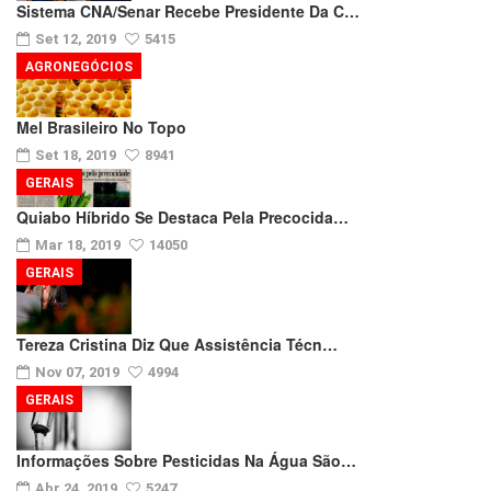
Sistema CNA/Senar Recebe Presidente Da C…
Set 12, 2019
5415
AGRONEGÓCIOS
Mel Brasileiro No Topo
Set 18, 2019
8941
GERAIS
Quiabo Híbrido Se Destaca Pela Precocida…
Mar 18, 2019
14050
GERAIS
Tereza Cristina Diz Que Assistência Técn…
Nov 07, 2019
4994
GERAIS
Informações Sobre Pesticidas Na Água São…
Abr 24, 2019
5247