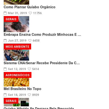
Como Plantar Quiabo Orgânico
Mar 31, 2019
11756
GERAIS
Embrapa Ensina Como Produzir Minhocas E …
Jun 27, 2019
6458
MEIO AMBIENTE
Sistema CNA/Senar Recebe Presidente Da C…
Set 12, 2019
5414
AGRONEGÓCIOS
Mel Brasileiro No Topo
Set 18, 2019
8939
GERAIS
Quiabo Híbrido Se Destaca Pela Precocida…