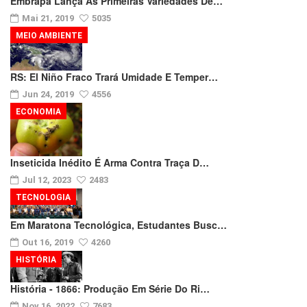
Embrapa Lança As Primeiras Variedades De…
Mai 21, 2019
5035
MEIO AMBIENTE
RS: El Niño Fraco Trará Umidade E Temper…
Jun 24, 2019
4556
ECONOMIA
Inseticida Inédito É Arma Contra Traça D…
Jul 12, 2023
2483
TECNOLOGIA
Em Maratona Tecnológica, Estudantes Busc…
Out 16, 2019
4260
HISTÓRIA
História - 1866: Produção Em Série Do Ri…
Nov 16, 2022
7683