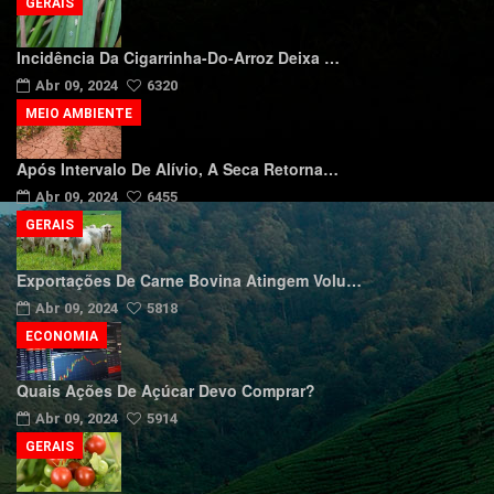
GERAIS
Incidência Da Cigarrinha-Do-Arroz Deixa …
Abr 09, 2024
6320
MEIO AMBIENTE
Após Intervalo De Alívio, A Seca Retorna…
Abr 09, 2024
6455
GERAIS
Exportações De Carne Bovina Atingem Volu…
Abr 09, 2024
5818
ECONOMIA
Quais Ações De Açúcar Devo Comprar?
Abr 09, 2024
5914
GERAIS