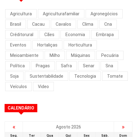
Agricultura
Agriculturafamiliar
Agronegócios
Brasil
Cacau
Cavalos
Clima
Cna
Créditorural
Cães
Economia
Embrapa
Eventos
Hortaliças
Horticultura
Meioambiente
Milho
Máquinas
Pecuária
Política
Pragas
Safra
Senar
Sna
Soja
Sustentabilidade
Tecnologia
Tomate
Veículos
Video
CALENDÁRIO
«
»
Agosto 2026
Seg.
Ter
Qua
Qui
Sex
Sáb.
Dom