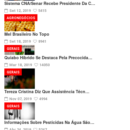
Sistema CNA/Senar Recebe Presidente Da C…
Set 12, 2019
5415
AGRONEGÓCIOS
Mel Brasileiro No Topo
Set 18, 2019
8941
GERAIS
Quiabo Híbrido Se Destaca Pela Precocida…
Mar 18, 2019
14050
GERAIS
Tereza Cristina Diz Que Assistência Técn…
Nov 07, 2019
4994
GERAIS
Informações Sobre Pesticidas Na Água São…
Abr 24, 2019
5247