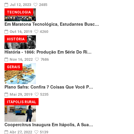
Jul 12, 2023
2485
TECNOLOGIA
Em Maratona Tecnológica, Estudantes Busc…
Out 16, 2019
4260
HISTÓRIA
História - 1866: Produção Em Série Do Ri…
Nov 16, 2022
7686
GERAIS
Plano Safra: Confira 7 Coisas Que Você P…
Mai 29, 2019
5235
ITÁPOLIS RURAL
Coopercitrus Inaugura Em Itápolis, A Sua…
Abr 27, 2022
5139