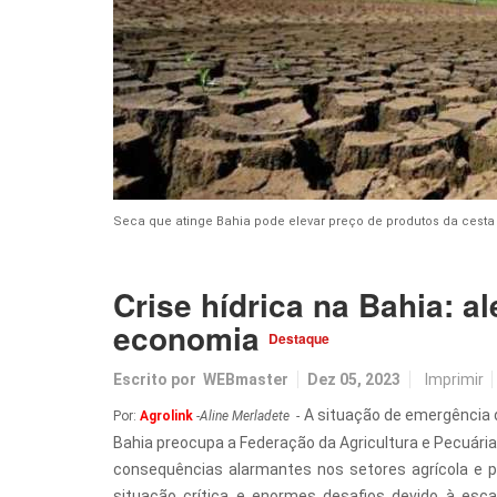
Seca que atinge Bahia pode elevar preço de produtos da cesta
Crise hídrica na Bahia: a
economia
Destaque
Escrito por
WEBmaster
Dez 05, 2023
Imprimir
A situação de emergência 
Por:
Agrolink
-
Aline Merladete
-
Bahia preocupa a Federação da Agricultura e Pecuária
consequências alarmantes nos setores agrícola e 
situação crítica e enormes desafios devido à esca