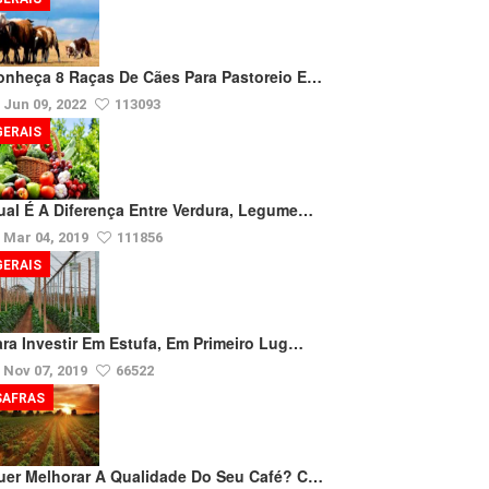
onheça 8 Raças De Cães Para Pastoreio E…
Jun 09, 2022
113093
GERAIS
ual É A Diferença Entre Verdura, Legume…
Mar 04, 2019
111856
GERAIS
ara Investir Em Estufa, Em Primeiro Lug…
Nov 07, 2019
66522
SAFRAS
uer Melhorar A Qualidade Do Seu Café? C…