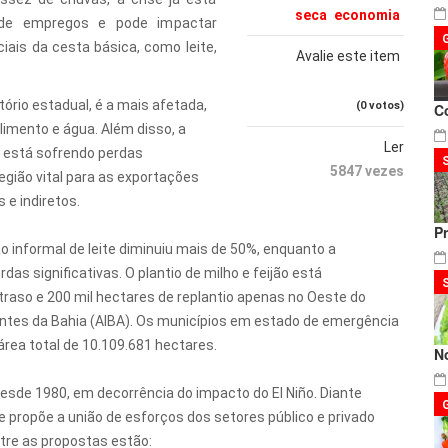
seca
economia
o de empregos e pode impactar
ais da cesta básica, como leite,
Avalie este item
tório estadual, é a mais afetada,
(0 votos)
C
limento e água. Além disso, a
Ler
s está sofrendo perdas
5847 vezes
gião vital para as exportações
 e indiretos.
P
informal de leite diminuiu mais de 50%, enquanto a
as significativas. O plantio de milho e feijão está
aso e 200 mil hectares de replantio apenas no Oeste do
antes da Bahia (AIBA). Os municípios em estado de emergência
rea total de 10.109.681 hectares.
N
esde 1980, em decorrência do impacto do El Niño. Diante
e propõe a união de esforços dos setores público e privado
tre as propostas estão: