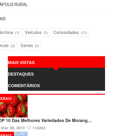
TÁPOLIS RURAL
AIS
istória
Veículos
Curiosidades
(1)
(7)
(17)
Dicas
Gerais
(2)
(3)
MAIS VISTAS
DESTAQUES
COMENTÁRIOS
GERAIS
OP 10 Das Melhores Variedades De Morang…
Mar 05, 2019
114262
GERAIS