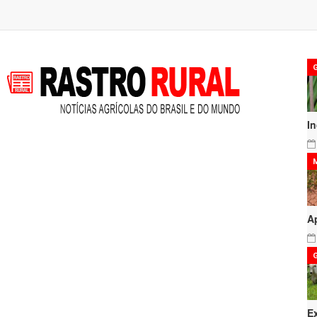
I
A
E