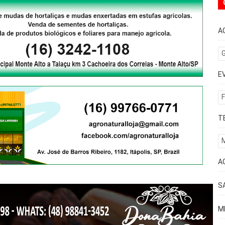
A
G
E
F
T
A
S
M