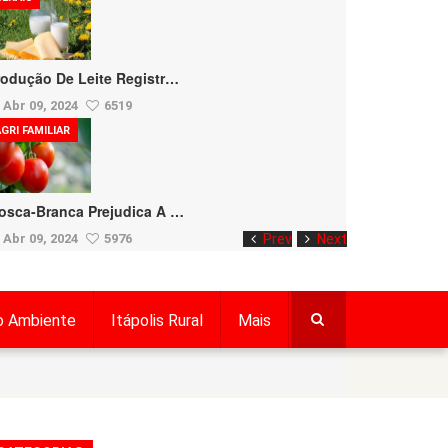
rodução De Leite Registr…
Abr 09, 2024
6519
GRI FAMILIAR
osca-Branca Prejudica A …
Abr 09, 2024
5976
Prev
Next
o Ambiente
Itápolis Rural
Mais