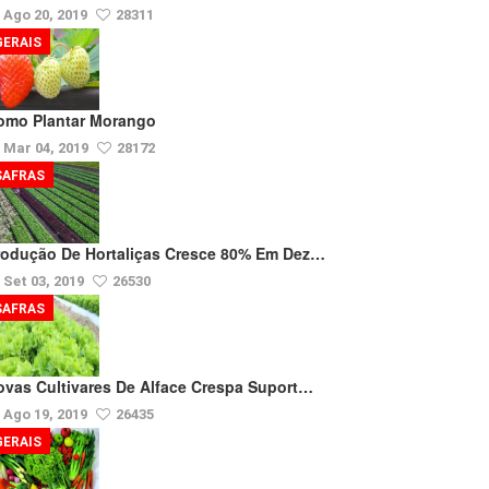
Ago 20, 2019
28311
GERAIS
omo Plantar Morango
Mar 04, 2019
28172
SAFRAS
rodução De Hortaliças Cresce 80% Em Dez…
Set 03, 2019
26530
SAFRAS
ovas Cultivares De Alface Crespa Suport…
Ago 19, 2019
26435
GERAIS