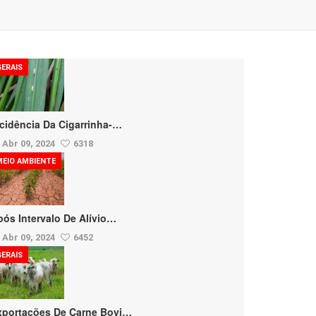
GERAIS
ncidência Da Cigarrinha-…
Abr 09, 2024
6318
MEIO AMBIENTE
pós Intervalo De Alívio…
Abr 09, 2024
6452
GERAIS
xportações De Carne Bovi…