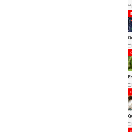
Q
E
Q