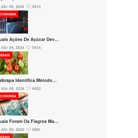
Abr 09, 2024
5815
ECONOMIA
uais Ações De Açúcar Dev…
Abr 09, 2024
5914
GERAIS
mbrapa Identifica Método…
Abr 09, 2024
6002
ECONOMIA
uais Foram Os Fiagros Ma…
Abr 09, 2024
5801
GERAIS