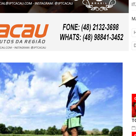
I
M
H
T