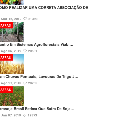
OMO REALIZAR UMA CORRETA ASSOCIAÇÃO DE
Mar 16, 2019
21398
SAFRAS
lantio Em Sistemas Agroflorestais Viabi…
Ago 06, 2019
20681
SAFRAS
om Chuvas Pontuais, Lavouras De Trigo J…
Ago 17, 2018
20208
SAFRAS
prosoja Brasil Estima Que Safra De Soja…
Jan 07, 2019
19873