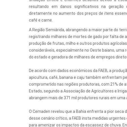
resultando em danos significativos na geraçã
diretamente no aumento dos preços de itens essenci
café e carne.
A Região Semiárida, abrangendo a maior parte do terri
registrando milhares de mortes de gado por falta de a
produção de frutas, milho e outros produtos agrícola
consideráveis, especialmente no Oeste baiano, uma re
do estado e geradora de milhares de empregos diretos
De acordo com dados econômicos da FAEB, a produção 
apicultura, café, banana e caju também enfrentam perd
comprometido nas regiões produtoras, com 21% de atr
Estado, segundo a Associação de Agricultores e Irrig
abrangem mais de 371 mil produtores rurais em uma á
O Cemaden revelou que a Bahia enfrenta a pior seca d
desse cenário crítico, a FAEB insta medidas urgentes 
para amenizar os impactos da escassez de chuva. En