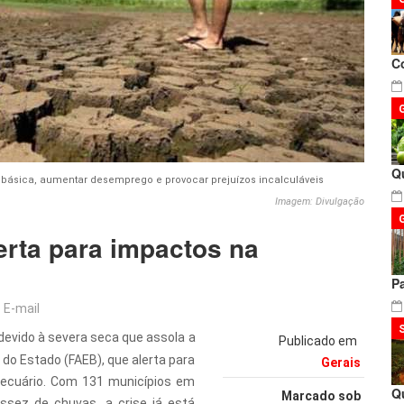
C
Q
 básica, aumentar desemprego e provocar prejuízos incalculáveis
Imagem: Divulgação
lerta para impactos na
P
E-mail
devido à severa seca que assola a
Publicado em
 do Estado (FAEB), que alerta para
Gerais
pecuário. Com 131 municípios em
Q
Marcado sob
ssez de chuvas, a crise já está