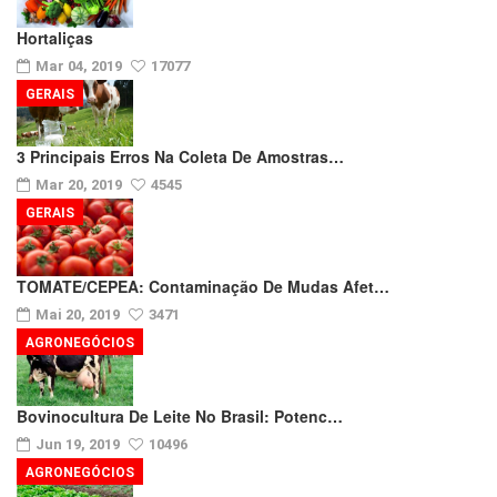
Hortaliças
Mar 04, 2019
17077
GERAIS
3 Principais Erros Na Coleta De Amostras…
Mar 20, 2019
4545
GERAIS
TOMATE/CEPEA: Contaminação De Mudas Afet…
Mai 20, 2019
3471
AGRONEGÓCIOS
Bovinocultura De Leite No Brasil: Potenc…
Jun 19, 2019
10496
AGRONEGÓCIOS