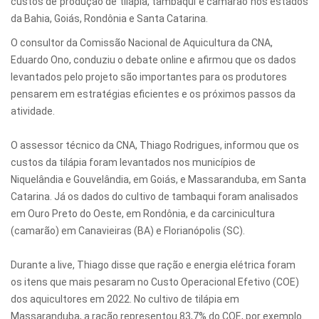
custos de produção de tilápia, tambaqui e camarão nos estados
da Bahia, Goiás, Rondônia e Santa Catarina.
O consultor da Comissão Nacional de Aquicultura da CNA,
Eduardo Ono, conduziu o debate online e afirmou que os dados
levantados pelo projeto são importantes para os produtores
pensarem em estratégias eficientes e os próximos passos da
atividade.
O assessor técnico da CNA, Thiago Rodrigues, informou que os
custos da tilápia foram levantados nos municípios de
Niquelândia e Gouvelândia, em Goiás, e Massaranduba, em Santa
Catarina. Já os dados do cultivo de tambaqui foram analisados
em Ouro Preto do Oeste, em Rondônia, e da carcinicultura
(camarão) em Canavieiras (BA) e Florianópolis (SC).
Durante a live, Thiago disse que ração e energia elétrica foram
os itens que mais pesaram no Custo Operacional Efetivo (COE)
dos aquicultores em 2022. No cultivo de tilápia em
Massaranduba, a ração representou 83,7% do COE, por exemplo.