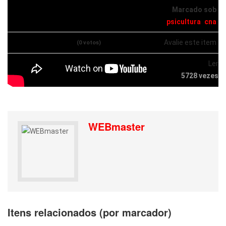
Marcado sob
psicultura
cna
Avalie este item
(0 votos)
Ler
5728 vezes
WEBmaster
Itens relacionados (por marcador)