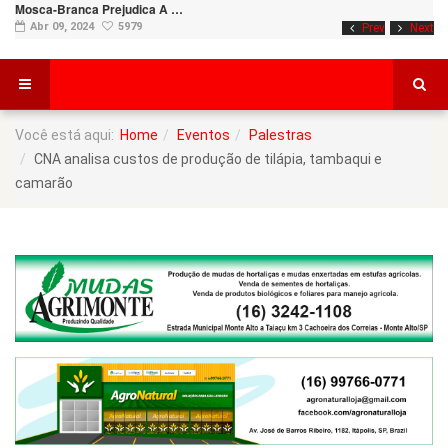
Mosca-Branca Prejudica A …
Abr 09, 2024
5979
Prev
Next
Você está aqui:
Home
Eventos
Palestras
CNA analisa custos de produção de tilápia, tambaqui e
camarão