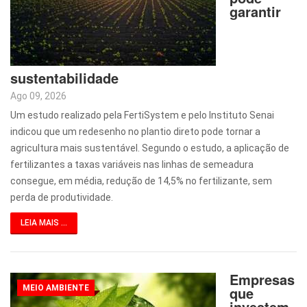
garantir
sustentabilidade
Ago 09, 2026
Um estudo realizado pela FertiSystem e pelo Instituto Senai
indicou que um redesenho no plantio direto pode tornar a
agricultura mais sustentável. Segundo o estudo, a aplicação de
fertilizantes a taxas variáveis nas linhas de semeadura
consegue, em média, redução de 14,5% no fertilizante, sem
perda de produtividade.
LEIA MAIS ...
Empresas
MEIO AMBIENTE
que
investem