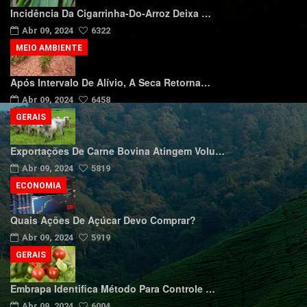
Incidência Da Cigarrinha-Do-Arroz Deixa …
Abr 09, 2024
6322
MEIO AMBIENTE
Após Intervalo De Alívio, A Seca Retorna…
Abr 09, 2024
6458
GERAIS
Exportações De Carne Bovina Atingem Volu…
Abr 09, 2024
5819
ECONOMIA
Quais Ações De Açúcar Devo Comprar?
Abr 09, 2024
5919
GERAIS
Embrapa Identifica Método Para Controle …
Abr 09, 2024
6004