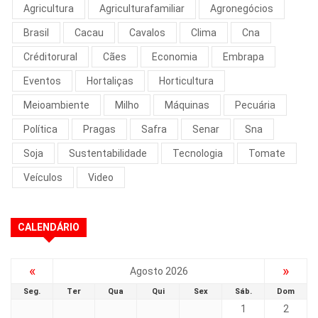
Agricultura
Agriculturafamiliar
Agronegócios
Brasil
Cacau
Cavalos
Clima
Cna
Créditorural
Cães
Economia
Embrapa
Eventos
Hortaliças
Horticultura
Meioambiente
Milho
Máquinas
Pecuária
Política
Pragas
Safra
Senar
Sna
Soja
Sustentabilidade
Tecnologia
Tomate
Veículos
Video
CALENDÁRIO
«
»
Agosto 2026
Seg.
Ter
Qua
Qui
Sex
Sáb.
Dom
1
2