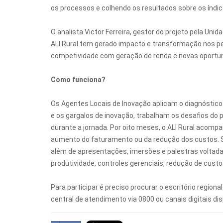
os processos e colhendo os resultados sobre os índic
O analista Victor Ferreira, gestor do projeto pela Un
ALI Rural tem gerado impacto e transformação nos peq
competividade com geração de renda e novas oportun
Como funciona?
Os Agentes Locais de Inovação aplicam o diagnóstico 
e os gargalos de inovação, trabalham os desafios do 
durante a jornada. Por oito meses, o ALI Rural acomp
aumento do faturamento ou da redução dos custos. São
além de apresentações, imersões e palestras voltada
produtividade, controles gerenciais, redução de cust
Para participar é preciso procurar o escritório region
central de atendimento via 0800 ou canais digitais dis