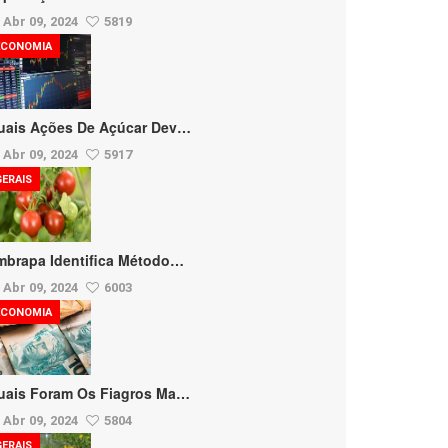
Abr 09, 2024
5819
ECONOMIA
uais Ações De Açúcar Dev…
Abr 09, 2024
5917
GERAIS
mbrapa Identifica Método…
Abr 09, 2024
6003
ECONOMIA
uais Foram Os Fiagros Ma…
Abr 09, 2024
5804
GERAIS