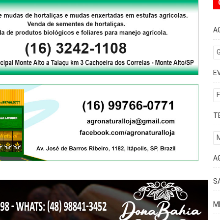
A
G
E
F
T
A
S
M