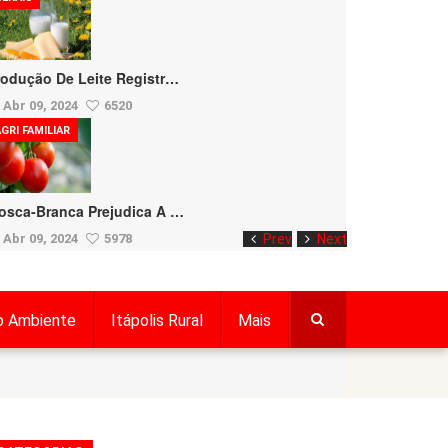
rodução De Leite Registr…
Abr 09, 2024
6520
GRI FAMILIAR
osca-Branca Prejudica A …
Abr 09, 2024
5978
Prev
Next
o Ambiente
Itápolis Rural
Mais