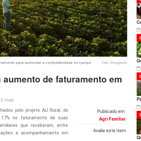
C
Q
hamento para aumentar a competitividade no campo
Foto: Divulgação
 aumento de faturamento em
P
E-mail
ados pelo projeto ALI Rural, do
Publicado em
 17% no faturamento de suas
Agri Familiar
amiliares que receberam, entre
Avalie este item
itações e acompanhamento em
Q