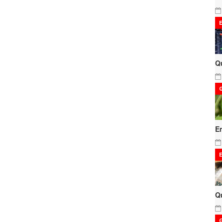
Q
E
Q