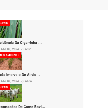
GERAIS
ncidência Da Cigarrinha-…
Abr 09, 2024
6321
MEIO AMBIENTE
pós Intervalo De Alívio…
Abr 09, 2024
6456
GERAIS
xportações De Carne Bovi…