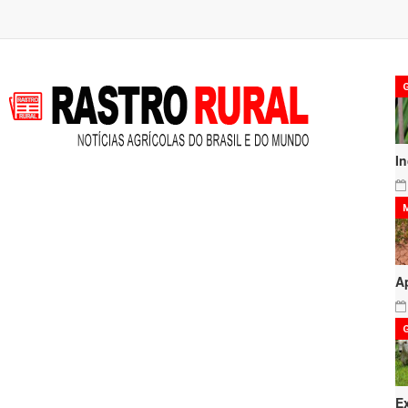
I
A
E