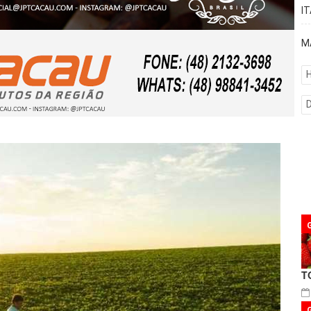
I
M
H
T