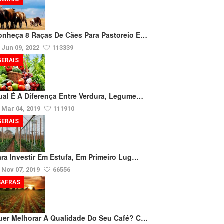
onheça 8 Raças De Cães Para Pastoreio E…
Jun 09, 2022
113339
GERAIS
ual É A Diferença Entre Verdura, Legume…
Mar 04, 2019
111910
GERAIS
ara Investir Em Estufa, Em Primeiro Lug…
Nov 07, 2019
66556
SAFRAS
uer Melhorar A Qualidade Do Seu Café? C…