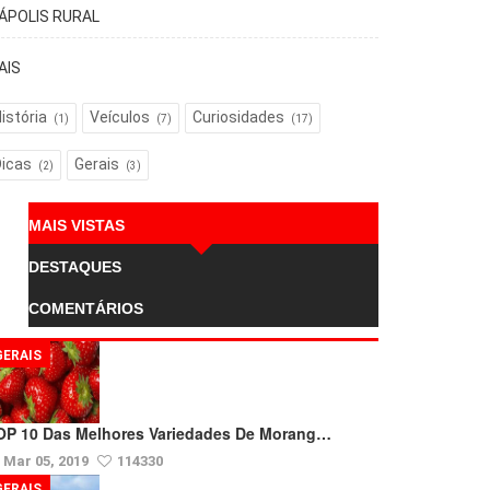
TÁPOLIS RURAL
AIS
istória
Veículos
Curiosidades
(1)
(7)
(17)
Dicas
Gerais
(2)
(3)
MAIS VISTAS
DESTAQUES
COMENTÁRIOS
GERAIS
OP 10 Das Melhores Variedades De Morang…
Mar 05, 2019
114330
GERAIS