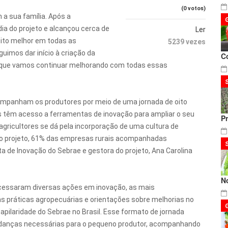
(0 votos)
 a sua família. Após a
dia do projeto e alcançou cerca de
Ler
ito melhor em todas as
5239 vezes
guimos dar início à criação da
C
de que vamos continuar melhorando com todas essas
ompanham os produtores por meio de uma jornada de oito
têm acesso a ferramentas de inovação para ampliar o seu
P
 agricultores se dá pela incorporação de uma cultura de
s do projeto, 61% das empresas rurais acompanhadas
 de Inovação do Sebrae e gestora do projeto, Ana Carolina
N
 acessaram diversas ações em inovação, as mais
s práticas agropecuárias e orientações sobre melhorias no
capilaridade do Sebrae no Brasil. Esse formato de jornada
udanças necessárias para o pequeno produtor, acompanhando