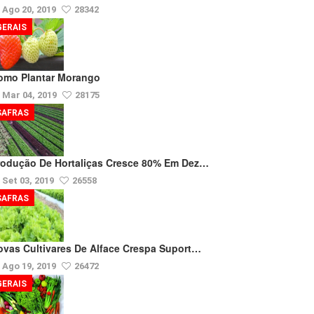
Ago 20, 2019
28342
GERAIS
omo Plantar Morango
Mar 04, 2019
28175
SAFRAS
rodução De Hortaliças Cresce 80% Em Dez…
Set 03, 2019
26558
SAFRAS
ovas Cultivares De Alface Crespa Suport…
Ago 19, 2019
26472
GERAIS