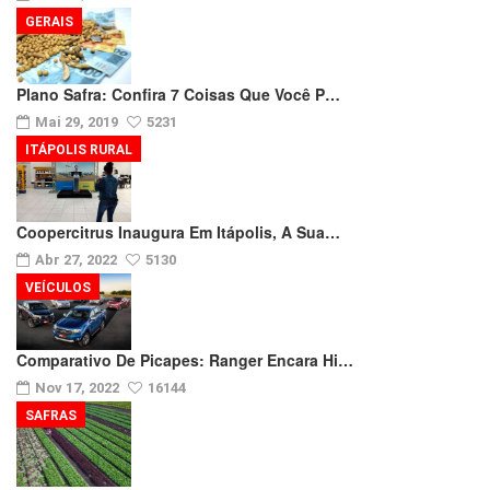
GERAIS
Plano Safra: Confira 7 Coisas Que Você P…
Mai 29, 2019
5231
ITÁPOLIS RURAL
Coopercitrus Inaugura Em Itápolis, A Sua…
Abr 27, 2022
5130
VEÍCULOS
Comparativo De Picapes: Ranger Encara Hi…
Nov 17, 2022
16144
SAFRAS