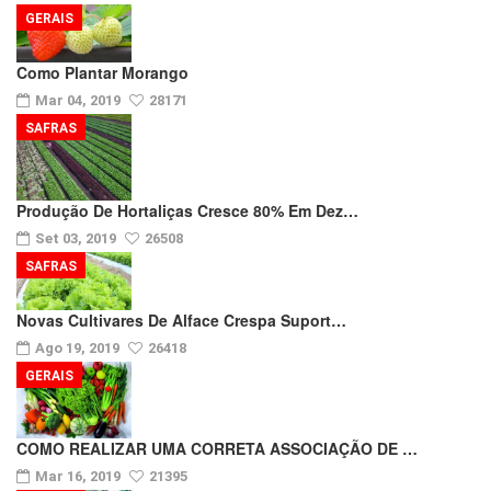
GERAIS
Como Plantar Morango
Mar 04, 2019
28171
SAFRAS
Produção De Hortaliças Cresce 80% Em Dez…
Set 03, 2019
26508
SAFRAS
Novas Cultivares De Alface Crespa Suport…
Ago 19, 2019
26418
GERAIS
COMO REALIZAR UMA CORRETA ASSOCIAÇÃO DE …
Mar 16, 2019
21395