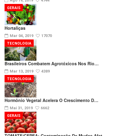
Ago 19, 2019
4744
GERAIS
Hortaliças
Mar 04, 2019
17070
TECNOLOGIA
Brasileiros Combatem Agrotóxicos Nos Rio…
Mar 13, 2019
4389
TECNOLOGIA
Hormônio Vegetal Acelera O Crescimento D…
Mai 31, 2019
6662
GERAIS
TOMATE/CEPEA: Contaminação De Mudas Afet…