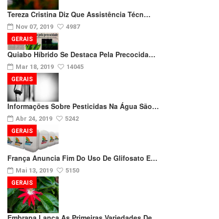
Tereza Cristina Diz Que Assistência Técn…
Nov 07, 2019
4987
GERAIS
Quiabo Híbrido Se Destaca Pela Precocida…
Mar 18, 2019
14045
GERAIS
Informações Sobre Pesticidas Na Água São…
Abr 24, 2019
5242
GERAIS
França Anuncia Fim Do Uso De Glifosato E…
Mai 13, 2019
5150
GERAIS
Embrapa Lança As Primeiras Variedades De…