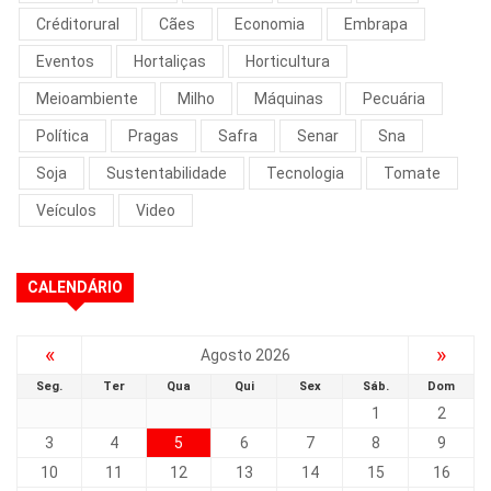
Créditorural
Cães
Economia
Embrapa
Eventos
Hortaliças
Horticultura
Meioambiente
Milho
Máquinas
Pecuária
Política
Pragas
Safra
Senar
Sna
Soja
Sustentabilidade
Tecnologia
Tomate
Veículos
Video
CALENDÁRIO
«
»
Agosto 2026
Seg.
Ter
Qua
Qui
Sex
Sáb.
Dom
1
2
3
4
5
6
7
8
9
10
11
12
13
14
15
16