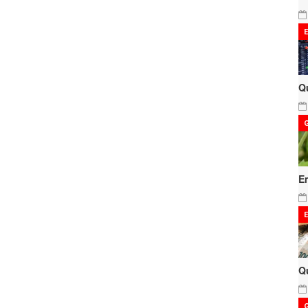
Q
E
Q