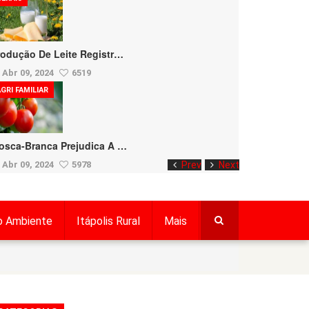
rodução De Leite Registr…
Abr 09, 2024
6519
GRI FAMILIAR
osca-Branca Prejudica A …
Abr 09, 2024
5978
Prev
Next
o Ambiente
Itápolis Rural
Mais