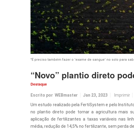
"É preciso também fazer o ‘exame de sangue’ no solo para sab
“Novo” plantio direto pod
Destaque
Escrito por
WEBmaster
Jan 23, 2023
Imprimir
Um estudo realizado pela FertiSystem e pelo Institu
no plantio direto pode tornar a agricultura mais 
aplicação de fertilizantes a taxas variáveis nas 
média, redução de 14,5% no fertilizante, sem perda de