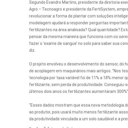
Segundo Evandro Martins, presidente da diretoria exe
Agro – Tecnoagro e presidente da FertiSystem, empres
revolucionar a forma de plantar com soluções intelige
modelagem ajudará a responder perguntas importante
fertilizantes na área analisada? Qual quantidade? E
pensar da mesma maneira que funciona com os sere
fazer o ‘exame de sangue’ no solo para saber sua con
diz.
O projeto envolveu o desenvolvimento do sensor, do h
de acoplagem em maquinários mais antigos. “Nos teste
tecnologia por taxa variável foi de 11% a 18% menor qu
fertilizante, sem perda de produtividade. Conseguiu
últimos dois anos os fertilizantes aumentaram 300%”,
“Esses dados mostram que essa nova metodologia do
ao produtor, pois usará muito menos fertilizante asso
da produtividade vinculada a um solo saudável e a pre