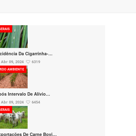
GERAIS
ncidência Da Cigarrinha-…
Abr 09, 2024
6319
MEIO AMBIENTE
pós Intervalo De Alívio…
Abr 09, 2024
6454
GERAIS
xportações De Carne Bovi…