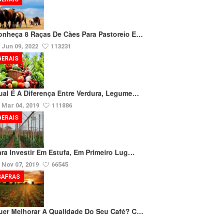
onheça 8 Raças De Cães Para Pastoreio E…
Jun 09, 2022
113231
GERAIS
ual É A Diferença Entre Verdura, Legume…
Mar 04, 2019
111886
GERAIS
ara Investir Em Estufa, Em Primeiro Lug…
Nov 07, 2019
66545
SAFRAS
uer Melhorar A Qualidade Do Seu Café? C…