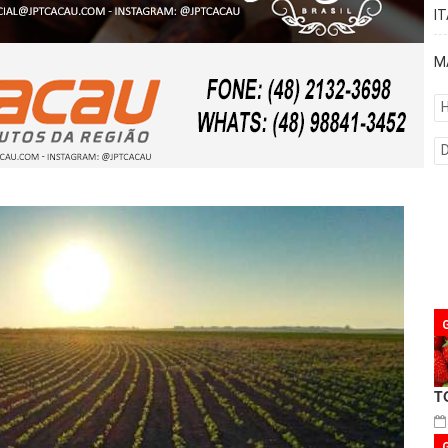
I
M
H
T