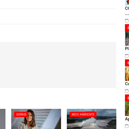
C
…
P
C
GERAIS
MEIO AMBIENTE
A