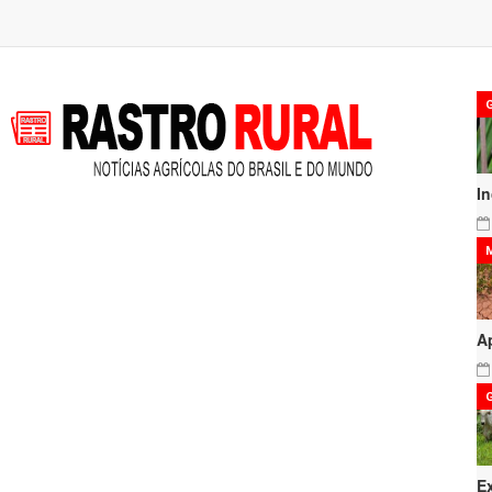
I
A
E