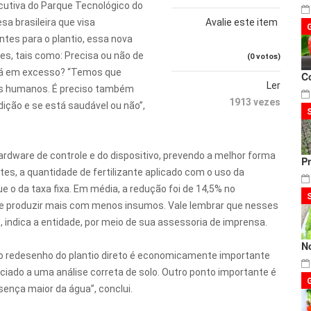
cutiva do Parque Tecnológico do
a brasileira que visa
Avalie este item
ntes para o plantio, essa nova
s, tais como: Precisa ou não de
(0 votos)
stá em excesso? “Temos que
C
Ler
s humanos. É preciso também
1913 vezes
dição e se está saudável ou não”,
ardware de controle e do dispositivo, prevendo a melhor forma
P
s, a quantidade de fertilizante aplicado com o uso da
e o da taxa fixa. Em média, a redução foi de 14,5% no
-se produzir mais com menos insumos. Vale lembrar que nesses
 indica a entidade, por meio de sua assessoria de imprensa.
N
 redesenho do plantio direto é economicamente importante
ciado a uma análise correta de solo. Outro ponto importante é
sença maior da água”, conclui.