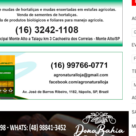
A
G
E
F
T
A
S
M