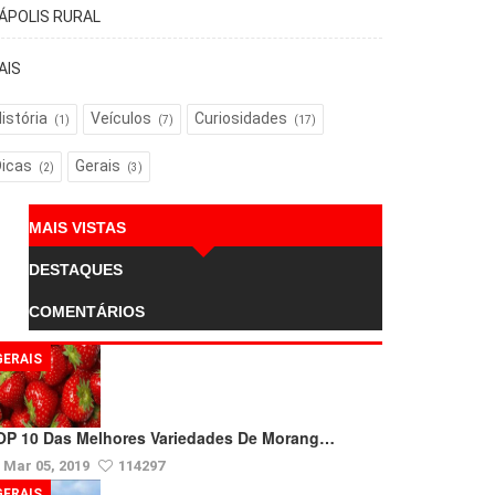
TÁPOLIS RURAL
AIS
istória
Veículos
Curiosidades
(1)
(7)
(17)
Dicas
Gerais
(2)
(3)
MAIS VISTAS
DESTAQUES
COMENTÁRIOS
GERAIS
OP 10 Das Melhores Variedades De Morang…
Mar 05, 2019
114297
GERAIS