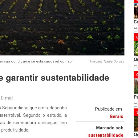
C
Q
er sua condição e se está saudável ou não"
Imagem: Nadia Borges
e garantir sustentabilidade
P
E-mail
to Senai indicou que um redesenho
Publicado em
sustentável. Segundo o estudo, a
Gerais
linhas de semeadura consegue, em
Marcado sob
 produtividade.
Q
sustentabilidade