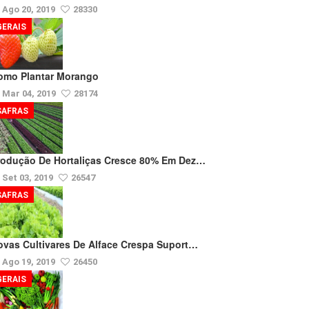
Ago 20, 2019
28330
GERAIS
omo Plantar Morango
Mar 04, 2019
28174
SAFRAS
rodução De Hortaliças Cresce 80% Em Dez…
Set 03, 2019
26547
SAFRAS
ovas Cultivares De Alface Crespa Suport…
Ago 19, 2019
26450
GERAIS