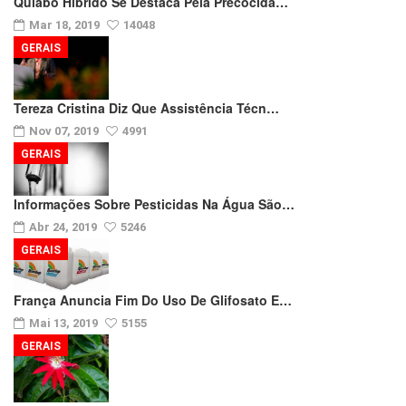
Quiabo Híbrido Se Destaca Pela Precocida…
Mar 18, 2019
14048
GERAIS
Tereza Cristina Diz Que Assistência Técn…
Nov 07, 2019
4991
GERAIS
Informações Sobre Pesticidas Na Água São…
Abr 24, 2019
5246
GERAIS
França Anuncia Fim Do Uso De Glifosato E…
Mai 13, 2019
5155
GERAIS