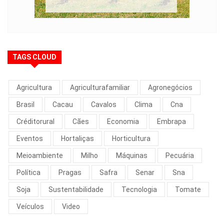
TAGS CLOUD
Agricultura
Agriculturafamiliar
Agronegócios
Brasil
Cacau
Cavalos
Clima
Cna
Créditorural
Cães
Economia
Embrapa
Eventos
Hortaliças
Horticultura
Meioambiente
Milho
Máquinas
Pecuária
Política
Pragas
Safra
Senar
Sna
Soja
Sustentabilidade
Tecnologia
Tomate
Veículos
Video