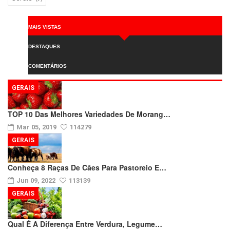
MAIS VISTAS
DESTAQUES
COMENTÁRIOS
GERAIS
TOP 10 Das Melhores Variedades De Morang…
Mar 05, 2019
114279
GERAIS
Conheça 8 Raças De Cães Para Pastoreio E…
Jun 09, 2022
113139
GERAIS
Qual É A Diferença Entre Verdura, Legume…