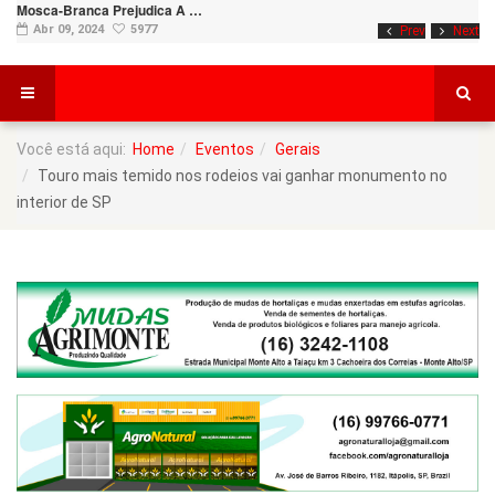
Mosca-Branca Prejudica A …
Abr 09, 2024
5977
Prev
Next
Você está aqui:
Home
Eventos
Gerais
Touro mais temido nos rodeios vai ganhar monumento no
interior de SP