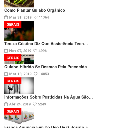
Como Plantar Quiabo Orgânico
Mar 31, 2019
11764
GERAIS
Tereza Cristina Diz Que Assistência Técn…
Nov 07, 2019
4996
GERAIS
Quiabo Híbrido Se Destaca Pela Precocida…
Mar 18, 2019
14053
GERAIS
Informações Sobre Pesticidas Na Água São…
Abr 24, 2019
5249
GERAIS
França Anuncia Fim Do Uso De Glifosato E…