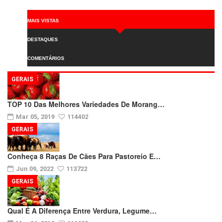
MAIS VISTAS
DESTAQUES
COMENTÁRIOS
GERAIS
TOP 10 Das Melhores Variedades De Morang…
Mar 05, 2019
114402
GERAIS
Conheça 8 Raças De Cães Para Pastoreio E…
Jun 09, 2022
113722
GERAIS
Qual É A Diferença Entre Verdura, Legume…