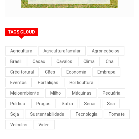
TAGS CLOUD
Agricultura
Agriculturafamiliar
Agronegócios
Brasil
Cacau
Cavalos
Clima
Cna
Créditorural
Cães
Economia
Embrapa
Eventos
Hortaliças
Horticultura
Meioambiente
Milho
Máquinas
Pecuária
Política
Pragas
Safra
Senar
Sna
Soja
Sustentabilidade
Tecnologia
Tomate
Veículos
Video